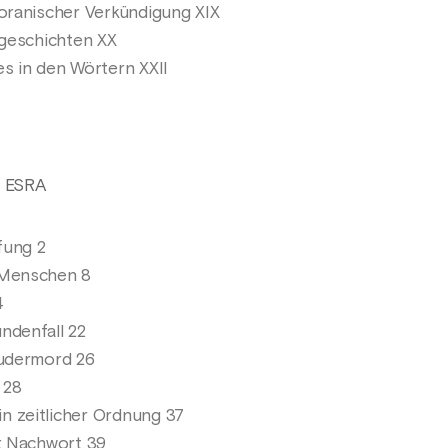
koranischer Verkündigung XIX
lgeschichten XX
es in den Wörtern XXII
 ESRA
fung 2
 Menschen 8
4
ndenfall 22
rudermord 26
 28
 zeitlicher Ordnung 37
t: Nachwort 39