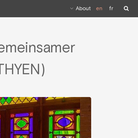
About
en
fr
gemeinsamer
 THYEN)