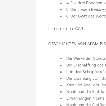
4. Die drei Epochen 
5. Die sieben Beispie
6. Der Gott des Wort
L i t e r a t u r XXVI
GESCHICHTEN VON ADAM BIS
Die Werke der Schöp
Die Erschaffung des
Lob des Schöpfers 1
Die Erzählung vom Sü
Kain und Abel, der B
Noah und die Sintflut
Erwähnungen Noahs in
Noah und die Sintflu