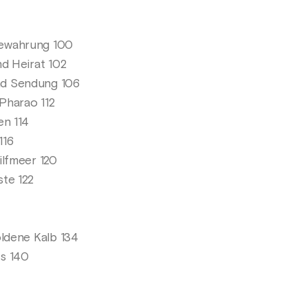
ewahrung 100
nd Heirat 102
d Sendung 106
Pharao 112
en 114
116
ilfmeer 120
te 122
oldene Kalb 134
s 140