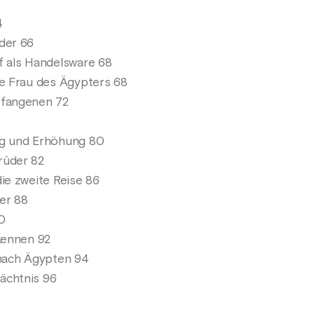
4
der 66
f als Handelsware 68
ie Frau des Ägypters 68
efangenen 72
ng und Erhöhung 80
rüder 82
ie zweite Reise 86
er 88
0
rkennen 92
 nach Ägypten 94
ächtnis 96