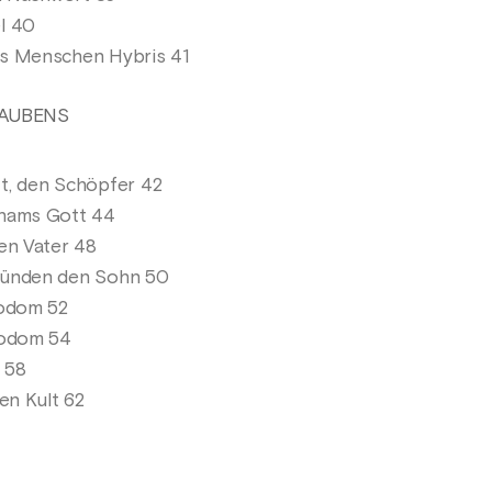
l 40
s Menschen Hybris 41
LAUBENS
t, den Schöpfer 42
hams Gott 44
en Vater 48
künden den Sohn 50
Sodom 52
Sodom 54
 58
en Kult 62