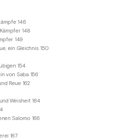
Kämpfe 146
 Kämpfer 148
ämpfer 149
e, ein Gleichnis 150
äubigen 154
in von Saba 156
und Reue 162
 und Weisheit 164
64
ienen Salomo 166
rei 167