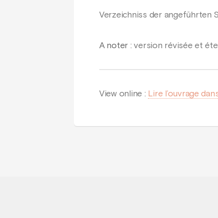
Verzeichniss der angeführten S
A noter
: version révisée et ét
View online :
Lire l’ouvrage dans