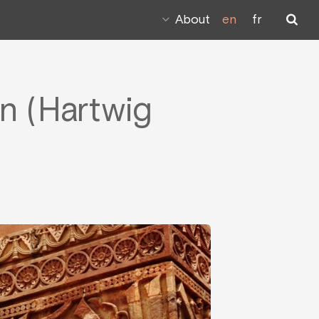
About
en
fr
ân (Hartwig