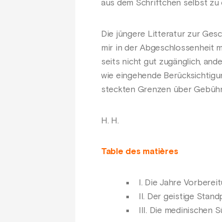
aus dem Schriftchen selbst zu 
Die jüngere Litteratur zur Ges
mir in der Abgeschlossenheit m
seits nicht gut zugänglich, and
wie eingehende Berücksichtigu
steckten Grenzen über Gebühr
H. H.
Table des matières
I. Die Jahre Vorberei
II. Der geistige Stan
III. Die medinischen 