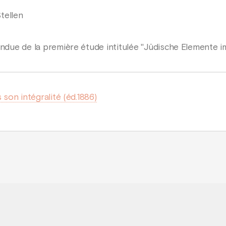
tellen
endue de la première étude intitulée "Jüdische Elemente i
 son intégralité (éd.1886)