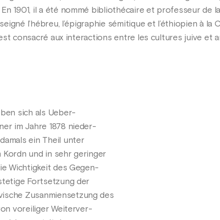
En 1901, il a été nommé bibliothécaire et professeur de l
nseigné l’hébreu, l’épigraphie sémitique et l’éthiopien à la
’est consacré aux interactions entre les cultures juive et a
eben sich als Ueber-
ner im Jahre 1878 nieder-
damals ein Theil unter
 Kordn und in sehr geringer
Die Wichtigkeit des Gegen-
stetige Fortsetzung der
vische Zusanmiensetzung des
von voreiliger Weiterver-