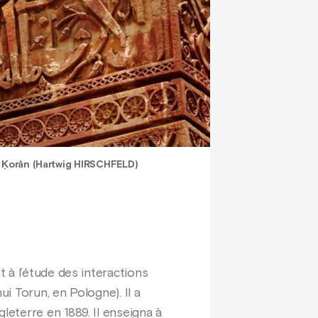
s Ḳorân (Hartwig HIRSCHFELD)
 à l’étude des interactions
i Torun, en Pologne). Il a
eterre en 1889. Il enseigna à