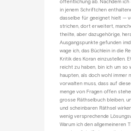
öffentlichung ab. Nachdem ich 
in jenem Schriftchen enthaltene 
dasselbe für geeignet hielt — v
strichen, dort erweitert, manch
theilte, aber dazugehörige, he
Ausgangspunkte gefunden imd R
wage ich, das Büchlein in die R
Kritik des Koran einzustellen. 
reicht zu haben, bin ich um so 
haupten, als doch wohl immer
vorwalten muss, dass auf dies
menge von Fragen offen stehen
grosse Räthselbuch bleiben, und
und scheinbaren Räthsel wirken
wenig versprechende Lösungs
Warum ich den allgemeineren Ti