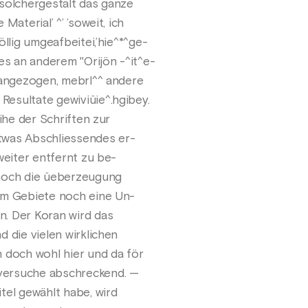
solchergestalt das ganze
Material’ ^’ ’soweit, ich
öllig umgeafbeitei,’hie^*^ge-
es an anderem "Orijön -^it^e-
rangezogen, mebrl^^ andere
esultate gewiviüie^.hgibey.
eihe der Schriften zur
Etwas Abschliessendes er-
weiter entfernt zu be-
 noch die üeberzeugung
em Gebiete noch eine Un-
. Der Koran wird das
 die vielen wirklichen
 doch wohl hier und da för
versuche abschreckend. —
tel gewählt habe, wird