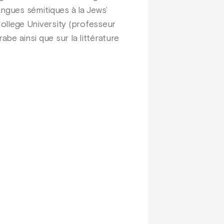
angues sémitiques à la Jews’
 College University (professeur
rabe ainsi que sur la littérature