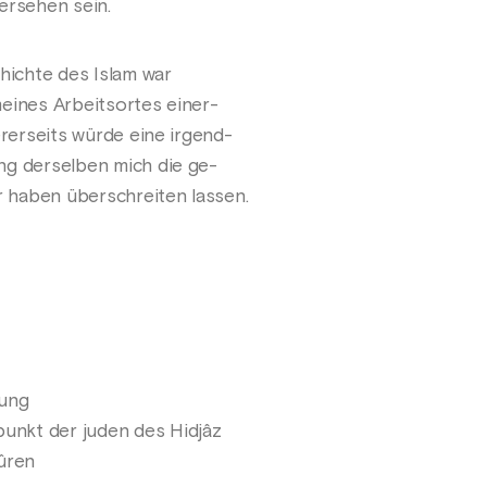
ersehen sein.
chichte des Islam war
eines Arbeitsortes einer-
ererseits würde eine irgend-
ng derselben mich die ge-
 haben überschreiten lassen.
tung
dpunkt der juden des Hidjâz
Sûren