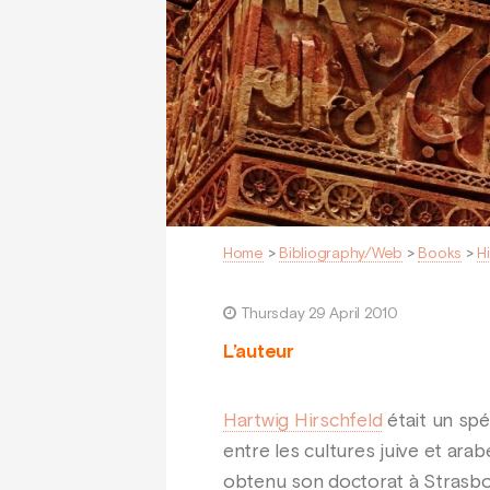
Home
>
Bibliography/Web
>
Books
>
H
Thursday 29 April 2010
L’auteur
Hartwig Hirschfeld
était un spé
entre les cultures juive et arab
obtenu son doctorat à Strasbou