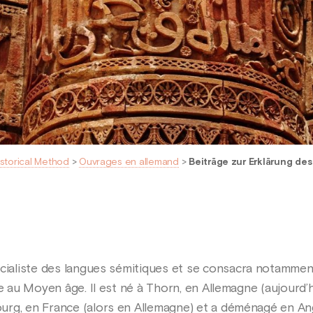
istorical Method
>
Ouvrages en allemand
>
Beiträge zur Erklärung de
cialiste des langues sémitiques et se consacra notamment
e au Moyen âge. Il est né à Thorn, en Allemagne (aujourd’hu
rg, en France (alors en Allemagne) et a déménagé en Angl