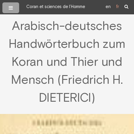
Coran et sciences de l’Homme
en
fr
Arabisch-deutsches
Handwörterbuch zum
Koran und Thier und
Mensch (Friedrich H.
DIETERICI)