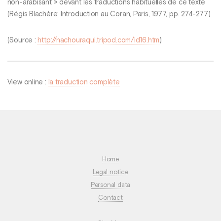
non-arabisant » devant les traductions habituelles de ce texte
(Régis Blachère: Introduction au Coran, Paris, 1977, pp. 274-277).
(Source :
http://nachouraqui.tripod.com/id16.htm
)
View online :
la traduction complète
Home
Legal notice
Personal data
Contact