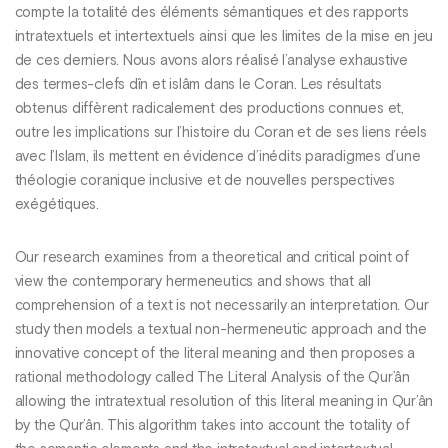
compte la totalité des éléments sémantiques et des rapports
intratextuels et intertextuels ainsi que les limites de la mise en jeu
de ces derniers. Nous avons alors réalisé l’analyse exhaustive
des termes-clefs dîn et islâm dans le Coran. Les résultats
obtenus diffèrent radicalement des productions connues et,
outre les implications sur l’histoire du Coran et de ses liens réels
avec l’Islam, ils mettent en évidence d’inédits paradigmes d’une
théologie coranique inclusive et de nouvelles perspectives
exégétiques.
Our research examines from a theoretical and critical point of
view the contemporary hermeneutics and shows that all
comprehension of a text is not necessarily an interpretation. Our
study then models a textual non-hermeneutic approach and the
innovative concept of the literal meaning and then proposes a
rational methodology called The Literal Analysis of the Qur’ân
allowing the intratextual resolution of this literal meaning in Qur’ân
by the Qur’ân. This algorithm takes into account the totality of