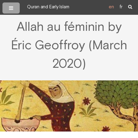
Quran and Early Islam
en
fr
Allah au féminin by
Éric Geoffroy (March
2020)