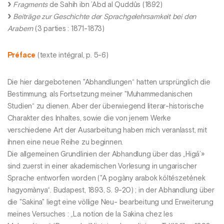
Fragments
de Sahih ibn ’Abd al Quddûs (1892)
Beiträge zur Geschichte der Sprachgelehrsamkeit bei den
Arabern
(3 parties : 1871-1873)
Préface
(texte intégral, p. 5-6)
Die hier dargebotenen "Abhandlungen“ hatten ursprünglich die
Bestimmung, als Fortsetzung meiner "Muhammedanischen
Studien“ zu dienen. Aber der überwiegend literar-historische
Charakter des Inhaltes, sowie die von jenem Werke
verschiedene Art der Ausarbeitung haben mich veranlasst, mit
ihnen eine neue Reihe zu beginnen.
Die allgemeinen Grundlinien der Abhandlung über das „Higā’»
sind zuerst in einer akademischen Vorlesung in ungarischer
Sprache entworfen worden ("A pogàny arabok költészetének
hagyomànya“. Budapest, 1893, S. 9-20) ; in der Abhandlung über
die "Sakina" liegt eine völlige Neu- bearbeitung und Erweiterung
meines Versuches : „La notion de la Sakina chez les