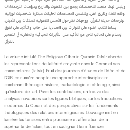
OIBويتبنى نهجًا متعدد التخصصات يجمع بين اللاهوت والتاريخ ودراسات الترجمة
وفقه اللغة وتاريخ الفن. وتتضمن المساهمات تحليلات مبتكرة لشخصيات توراتية،
وترجمات حديثة للقرآن، ووجهات نظر حول الأسس اللاهوتية للعلاقات بين الأديان.
يسلط الكتاب الضوء على التوترات بين التعددية على جانب والتأكيد على تفوق
الإسلام على الجانب الآخر، مع التأكيد على التأثيرات السياقية والمقارنة في التفسير
القرآني.
Le volume intitulé The Religious Other in Quranic Tafsīr aborde
les représentations de l’altérité croyante dans le Coran et ses
commentaires (tafsīr). Fruit des journées d’études de l’Idéo et de
l’OIB, ce numéro adopte une approche interdisciplinaire
combinant théologie, histoire, traductologie et philologie, ainsi
qu’histoire de l’art. Parmi les contributions, on trouve des
analyses novatrices sur les figures bibliques, sur les traductions
modernes du Coran, et des perspectives sur les fondements
théologiques des relations interreligieuses. L’ouvrage met en
lumière les tensions entre pluralisme et affirmation de la
supériorité de l’islam, tout en soulignant les influences