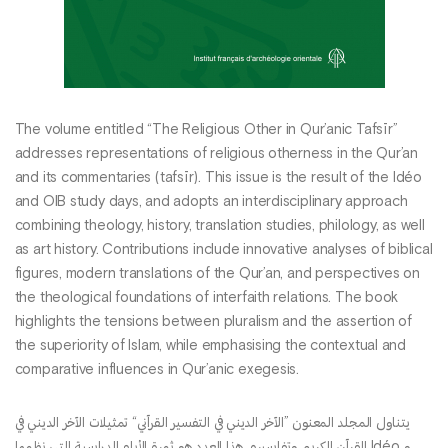
The volume entitled “The Religious Other in Qur’anic Tafsīr”
addresses representations of religious otherness in the Qur’an
and its commentaries (tafsīr). This issue is the result of the Idéo
and OIB study days, and adopts an interdisciplinary approach
combining theology, history, translation studies, philology, as well
as art history. Contributions include innovative analyses of biblical
figures, modern translations of the Qur’an, and perspectives on
the theological foundations of interfaith relations. The book
highlights the tensions between pluralism and the assertion of
the superiority of Islam, while emphasising the contextual and
comparative influences in Qur’anic exegesis.
يتناول المجلد المعنون ”الآخر الديني في التفسير القرآني“ تمثيلات الآخر الديني في
القرآن الكريم وتفاسيره. هذا العدد هو ثمرة الأيام الدراسية التي نظمها Idéo و