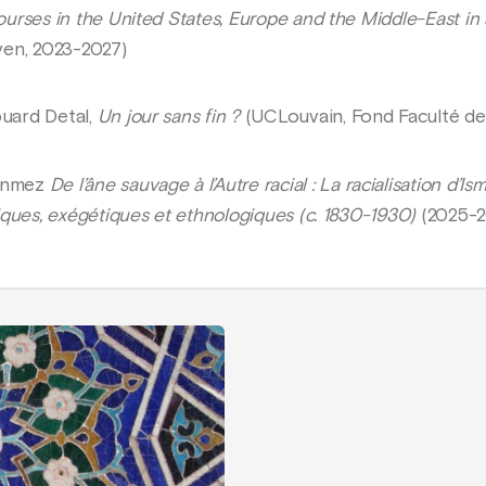
courses in the United States, Europe and the Middle-East in a
en, 2023-2027)
ouard Detal,
Un jour sans fin ?
(UCLouvain, Fond Faculté de
Sönmez
De l’âne sauvage à l’Autre racial : La racialisation d’I
ogiques, exégétiques et ethnologiques (c. 1830-1930)
(2025-2