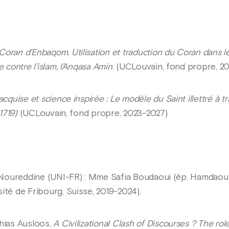
Coran d’Enbaqom. Utilisation et traduction du Coran dans l
 contre l’islam, l’Anqasa Amin
. (UCLouvain, fond propre, 2
cquise et science inspirée : Le modèle du Saint illettré à tr
1719)
(UCLouvain, fond propre, 2023-2027)
en Noureddine (UNI-FR) : Mme Safia Boudaoui (ép. Hamdaoui
ité de Fribourg, Suisse, 2019-2024).
thias Ausloos,
A Civilizational Clash of Discourses ? The role