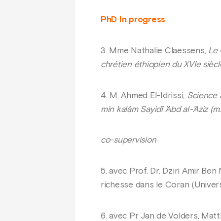
PhD In progress
3. Mme Nathalie Claessens,
Le 
chrétien éthiopien du XVIe siècle
4. M. Ahmed El-Idrissi,
Science a
min kalâm Sayidî ’Abd al-’Aziz (m.
co-supervision
5. avec Prof. Dr. Dziri Amir B
richesse dans le Coran (Univers
6. avec Pr Jan de Volders, Mat