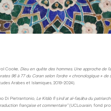
rol Cooke,
Dieu en quête des hommes. Une approche de l’ap
ates 96 à 77 du Coran selon l’ordre « chronologique » de s
Études Arabes et Islamiques, 2019-2024).
no Di Pietrantonio,
Le Kitāb fī ṣinā‛at al-faṣāḥa du patriarc
e, traduction française et commentaire”
(UCLouvain, fond pro