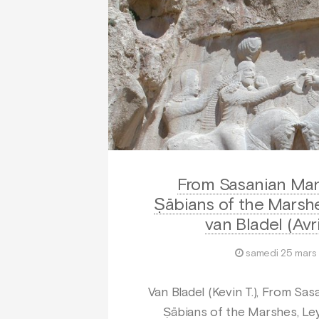
From Sasanian Ma
Ṣābians of the Marshe
van Bladel (Avr
samedi 25 mars
Van Bladel (Kevin T.), From Sa
Ṣābians of the Marshes, Leyd