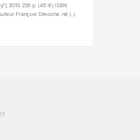
"), 2013, 226 p. (45 ill.) ISBN
teur François Déroche, né (…)
ct