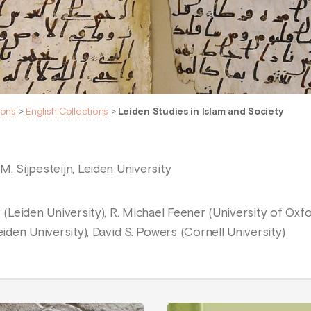
ions
>
English Collections
>
Leiden Studies in Islam and Society
M. Sijpesteijn, Leiden University
r (Leiden University), R. Michael Feener (University of Oxf
eiden University), David S. Powers (Cornell University)