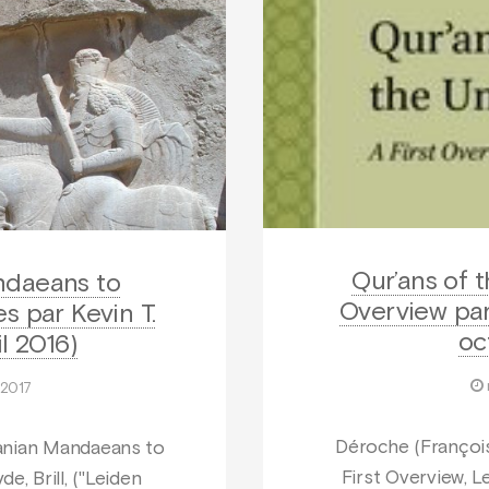
Qur’ans of 
ndaeans to
Overview par
s par Kevin T.
oc
il 2016)
 2017
Déroche (François
sanian Mandaeans to
First Overview, Le
e, Brill, ("Leiden