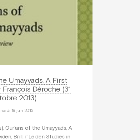
the Umayyads, A First
 François Déroche (31
tobre 2013)
mardi 18 juin 2013
), Qur’ans of the Umayyads, A
iden, Brill, ("Leiden Studies in