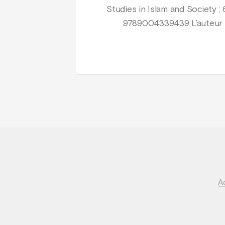
Studies in Islam and Society ; 6
9789004339439 L’auteur K
A