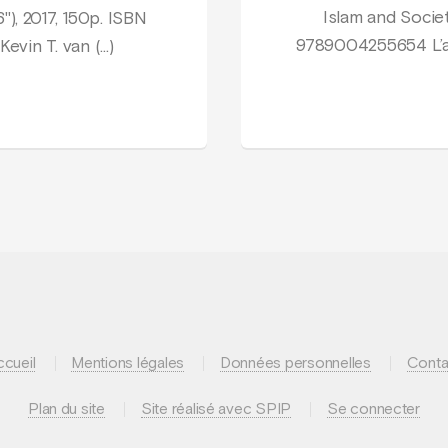
Islam and Society
"), 2017, 150p. ISBN
9789004255654 L’au
evin T. van (…)
ccueil
Mentions légales
Données personnelles
Conta
Plan du site
Site réalisé avec SPIP
Se connecter