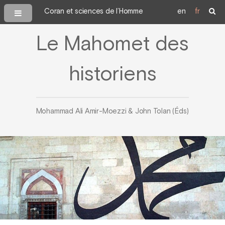
Coran et sciences de l’Homme
en
fr
Le Mahomet des
historiens
Mohammad Ali Amir-Moezzi & John Tolan (Éds)