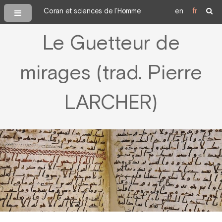
Coran et sciences de l’Homme
en
fr
Le Guetteur de
mirages (trad. Pierre
LARCHER)