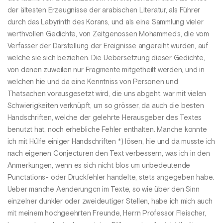
der ältesten Erzeugnisse der arabischen Literatur, als Führer
durch das Labyrinth des Korans, und als eine Sammlung vieler
werthvollen Gedichte, von Zeitgenossen Mohammed’s, die vom
Verfasser der Darstellung der Ereignisse angereiht wurden, auf
welche sie sich beziehen. Die Uebersetzung dieser Gedichte,
von denen zuweilen nur Fragmente mitgetheilt werden, und in
welchen hie und da eine Kenntniss von Personen und
Thatsachen vorausgesetzt wird, die uns abgeht, war mit vielen
Schwierigkeiten verknüpft, um so grösser, da auch die besten
Handschriften, welche der gelehrte Herausgeber des Textes
benutzt hat, noch erhebliche Fehler enthalten. Manche konnte
ich mit Hülfe einiger Handschriften *) lösen, hie und da musste ich
nach eigenen Conjecturen den Text verbessern, was ich in den
Anmerkungen, wenn es sich nicht blos um unbedeutende
Punctations- oder Druckfehler handelte, stets angegeben habe.
Ueber manche Aenderungcn im Texte, so wie über den Sinn
einzelner dunkler oder zweideutiger Stellen, habe ich mich auch
mit meinem hochgeehrten Freunde, Herrn Professor Fleischer,