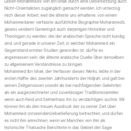
Leben Mohammed’s von Ibn Ishak durch eine Uebersetzung auch
Nicht-Orientalisten zugänglich gemacht werden. Ich unterzog
mich dieser Arbeit, weil die älteste uns erhaltene, von einem
Mohammedaner verfasste ausführliche Biographie Moharamed’s,
gewiss verdient Gemeingut auch derjenigen Historiker und
Theologen zu werden, die der arabischen Sprache nicht kundig
sind, und gerade in unserer Zeit, in welcher Mohammed ein
Gegenstand ernster Studien geworden ist, dürfte es
angemessen sein, die älteste arabische Quelle Über denselben
zu allgemeinem Verständnisse zu bringen.
Mohammed Ibn Ishak, der Verfasser dieses Werks, lebte in der
ersten Hälfte des zweiten Jahrhunderts der Hidjrah, und galt bei
seinen Zeitgenossen sowohl als bei nachfolgenden Gelehrten
als ein ausgezeichneter und zuverlässiger Traditionssammler,
wenn auch Keid und Sektenhass ihn zu verdächtigen suchte. Wir
können ihn als den treuen Ausdruck der zu seiner Zeit über
Mohammed cnrsirendenUeberlieferung betrachten, und dürfen
es nicht ihm anrechnen, wenn wir Manches von ihm als
historische Thatsache Berichtete in das Gebiet der Sage