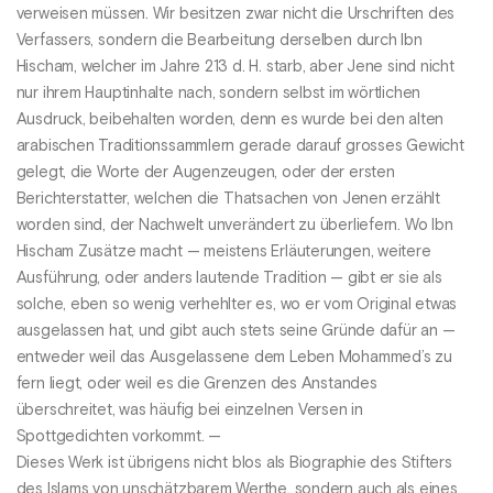
verweisen müssen. Wir besitzen zwar nicht die Urschriften des
Verfassers, sondern die Bearbeitung derselben durch Ibn
Hischam, welcher im Jahre 213 d. H. starb, aber Jene sind nicht
nur ihrem Hauptinhalte nach, sondern selbst im wörtlichen
Ausdruck, beibehalten worden, denn es wurde bei den alten
arabischen Traditionssammlern gerade darauf grosses Gewicht
gelegt, die Worte der Augenzeugen, oder der ersten
Berichterstatter, welchen die Thatsachen von Jenen erzählt
worden sind, der Nachwelt unverändert zu überliefern. Wo Ibn
Hischam Zusätze macht — meistens Erläuterungen, weitere
Ausführung, oder anders lautende Tradition — gibt er sie als
solche, eben so wenig verhehlter es, wo er vom Original etwas
ausgelassen hat, und gibt auch stets seine Gründe dafür an —
entweder weil das Ausgelassene dem Leben Mohammed’s zu
fern liegt, oder weil es die Grenzen des Anstandes
überschreitet, was häufig bei einzelnen Versen in
Spottgedichten vorkommt. —
Dieses Werk ist übrigens nicht blos als Biographie des Stifters
des Islams von unschätzbarem Werthe, sondern auch als eines