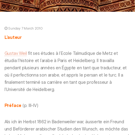
Sunday 7 March 2010
L’auteur
Gustav Weil
fit ses études à l’Ecole Talmudique de Metz et
étudia l’histoire et l’arabe à Paris et Heidelberg. Il travailla
pendant plusieurs années en Égypte en tant que traducteur, et
où il perfectionna son arabe, et appris le persan et le turc. Il a
finalement terminé sa carrière en tant que professeur à
l’Université de Heidelberg.
Préface
(p. III-IV)
Als ich iin Herbst 1862 in Badenweiler war, äusserte ein Freund
und Beförderer arabischer Studien den Wunsch, es möchte das