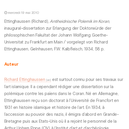
mercredi 19 mai 2010
Ettinghaussen (Richard),
Antiheidnische Polemik im Koran
,
inaugural-dissertation zur Erlangung der Doktorwürde der
philosophischen Fakultat der Johann Wolfgang Goethe-
Universitat zu Frankfurt am Main / vorgelegt von Richard
Ettinghausen, Gelnhausen, F.W. Kalbfleisch, 1934, 58 p.
Auteur
Richard Ettinghaussen
est surtout connu pour ses travaux sur
l’art islamique. Il a cependant rédiger une dissertation sur la
polémique contre les païens dans le Coran. Né en Allemagne,
Ettinghaussen reçu son doctorat à l’Université de Francfort en
1931 en histoire islamique et histoire de l’art. En 1934, à
l’accession au pouvoir des nazis, il émigra d’abord en Grande-
Bretagne puis aux Etats-Unis où il a rejoint le personnel de la
Arthur Upham Pope (QV) à l’Institut d’art et d’archéologie