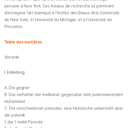
persane à New York. Ses travaux de recherche lui permirent
d’enseigner l’art islamique à l’Institut des Beaux-Arts (Université
de New York), à l’Université du Michigan, et à l’Université de
Princeton.
Table des matières
Vorrede
I. Einleitung
A. Die gegner
B. Das verhalten der mekkaner gegenuber dem polemisierenden
muhammad
C. Die verschiedenen perioden, eine historische uebersicht uber
die polemik
1. die 1. mekk Periode