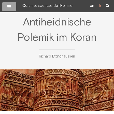
Coran et sciences de l’Homme
en
fr
Antiheidnische
Polemik im Koran
Richard Ettinghaussen